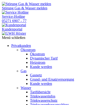
Skip
to
Störung Gas & Wasser melden
the
content
Service-Hotline
05271 6907 - 77
Kundenportal
Menü schließen
Privatkunden
Ökostrom
Ökostrom
Dynamischer Tarif
Heizstrom
Kunde werden
Gas
Gasnetz
Grund- und Ersatzversorgung
Kunde werden
Wasser
Tarifübersicht
Trinkwasserinfos
Trinkwasserschutz
Trinkwasserhausanschluss